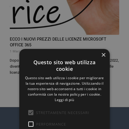
ECCO I NUOVI PREZZI DELLE LICENZE MICROSOFT
OFFICE 365
1 Marzo 2022
×
Dopo mesi di attesa e incertezza, da oggi, martedì 1° marzo 2022,
Questo sito web utilizza
diventerà effettivo il tanto discusso incremento di prezzo delle
cookie
licenze Microsoft Office 365 - Cloud Solution Provider (CSP).
Questo sito web utilizza i cookie per migliorare
la tua esperienza di navigazione. Utilizzando il
nostro sito web acconsenti a tutti i cookie in
conformità con la nostra policy per i cookie.
Leggi di più
STRETTAMENTE NECESSARI
PERFORMANCE