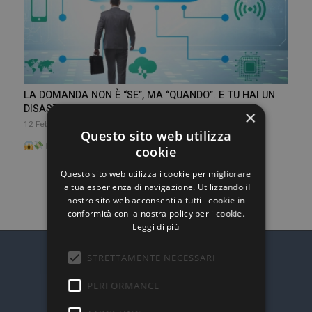
LA DOMANDA NON È “SE”, MA “QUANDO”. E TU HAI UN
DISASTER RECOVERY PLAN?
×
12 Febbraio 2025
Questo sito web utilizza
Immagina di arrivare in ufficio e scoprire che i server…
cookie
Questo sito web utilizza i cookie per migliorare
la tua esperienza di navigazione. Utilizzando il
nostro sito web acconsenti a tutti i cookie in
conformità con la nostra policy per i cookie.
Leggi di più
STRETTAMENTE NECESSARI
PERFORMANCE